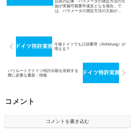
以前の記事「パラメータの測定方法の欠
如が実施可能要件違反となる場合」で
は、パラメータの測定方法の欠如が
EPC83条の実施可能要件と問題となり得
ることを解説しました。しかしパラメー
タの測定方法の開示だけでは実施可能要
件を満たすのに十分ではあり...
今後ドイツでも口頭審理（Anhörung）が
増える？
パリルートでドイツ特許出願を依頼する
際に必要な書面・情報
コメント
コメントを書き込む