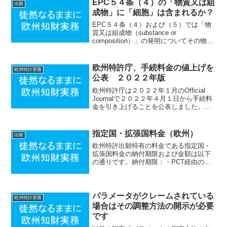
EPC５４条（４）の「物質又は組
出願
り下げる必要があるの...
成物」に「細胞」は含まれるか？
EPC５４条（４）および（５）では「物
質又は組成物（substance or
composition）」の発明についてその物自
体が公知であっても医薬用途が新規であ
れば新規性が認められる旨が規定されて
います。ここで気になるのが何が「物質
欧州特許庁、手続料金の値上げを
欧州特許実務
又は組...
公表 ２０２２年版
欧州特許庁は２０２２年１月のOfficial
Journalで２０２２年４月１日から手続料
金を引き上げることを公表しました。主
な料金の改定は以下の通りです（カッコ
内は旧料金）。オンライン出願料１３０
ユーロ（１２５ユーロ）クレーム料１６
指定国・拡張国料金（欧州）
出願
クレー...
欧州特許出願特有の料金である指定国・
拡張国料金の納付期限および金額は以下
の通りです。納付期限：・PCT経由の欧
州特許出願（EURO-PCT出願）の場合
優先日から３１ヶ月以内（移行期限内）
（EPC規則１５９条） ・欧州特許庁に直
接した欧州...
パラメータがクレームされている
欧州特許実務
場合はその調整方法の開示が必要
です