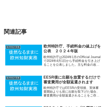
関連記事
欧州特許庁、手続料金の値上げを
欧州特許実務
公表 ２０２４年版
欧州特許庁は2024年1月のOfficial Journal
で2024年4月1日から手続料金を引き上げ
ることを公表しました。主な料金の改定
は以下の通りです（カッコ内は旧料
金）。特に3～5年目の維持年金の値上幅
が著しいです。クレーム料16クレ...
EESR後に出願を放置するだけで
欧州特許実務
審査費用が全額返還されます
欧州特許庁ではEESRの受領後、実体審
査開始よりも前に出願を取下げた場合、
審査費用が全額返還されることをご存知
の方は多いかと思います（例えばをご参
照ください）。それでは審査費用の返還
にはEESRの受領後に出願を能動的に取