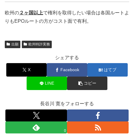
欧州の
２ヶ国以上
で権利を取得したい場合は各国ルートよ
りもEPOルートの方がコスト面で有利。
出願
欧州特許実務
シェアする
X
Facebook
はてブ
LINE
コピー
長谷川 寛をフォローする
0