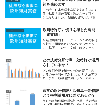
セミナー案内
師を務めます
この度、日本弁理士会関東支部主催の研
修で私長谷川が講師を務めさせて頂くこ
とになりました。 研修の日程および概要
は以下の通りです。 ・演題： 「２時
間で学ぶ欧州特許庁における審判手続の
概要」 ・日時： ２０１９年２月２２
欧州特許庁に憤りを感じた瞬間
ニュース・コラム
日（金） １８...
「審査編」
拒絶理由通知① 「クレーム１の発明は
文献１に開示されいるので新規性がな
い」弊所 「いや、文献１はクレーム１
の特徴Aを開示してないやんけ」拒絶理由
通知② 「クレーム１の発明は文献１に
開示されいるので新規性がない」弊所
どの技術分野で単一効特許が活用
研究
「ファッ！？ワイの主張を...
されているか？
どの技術分野で単一効特許が活用されて
いるのかを調べてみました。I. 方法アプ
ローチ単一効申請におけるシェア率（そ
の技術分野における単一効申請数/単一効
申請全数）が高い技術分野トップ10の単
一効申請におけるシェア率と登録特許に
通常の欧州特許と欧州単一効特許
研究
おけるシェア率（...
とで権利活用度に差があるか？
従来の有効化型欧州特許と単一効力特許
との間で権利の活用度に差があるかを調