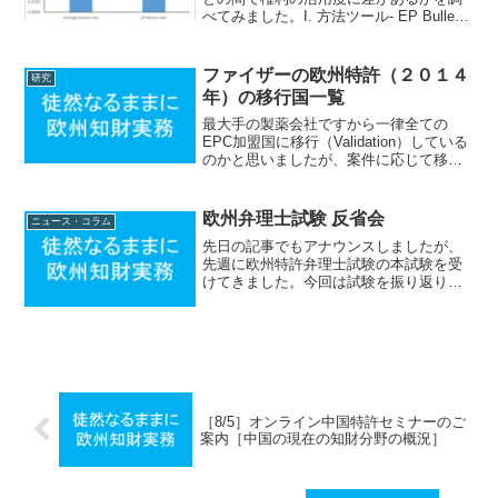
べてみました。I. 方法ツール- EP Bulletin
search (Database: BULL 2024/20)- EPO
Statistics and tre...
ファイザーの欧州特許（２０１４
研究
年）の移行国一覧
最大手の製薬会社ですから一律全ての
EPC加盟国に移行（Validation）している
のかと思いましたが、案件に応じて移行
国を選択しているようです。
欧州弁理士試験 反省会
ニュース・コラム
先日の記事でもアナウンスしましたが、
先週に欧州特許弁理士試験の本試験を受
けてきました。今回は試験を振り返りた
いと思います。１．試験の概要欧州特許
弁理士試験の本試験はA部、B部、C部お
よびD部の４つの科目の試験からなり、ス
ケジュールは以下のよ...
［8/5］オンライン中国特許セミナーのご
案内［中国の現在の知財分野の概況］