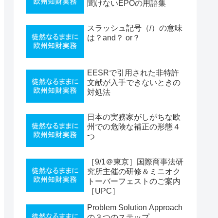
聞けないEPOの用語集
スラッシュ記号（/）の意味
は？and？ or？
EESRで引用された非特許
文献が入手できないときの
対処法
日本の実務家がしがちな欧
州での危険な補正の形態４
つ
［9/1＠東京］国際商事法研
究所主催の研修＆ミニオク
トーバーフェストのご案内
［UPC］
Problem Solution Approach
の３つのステップ