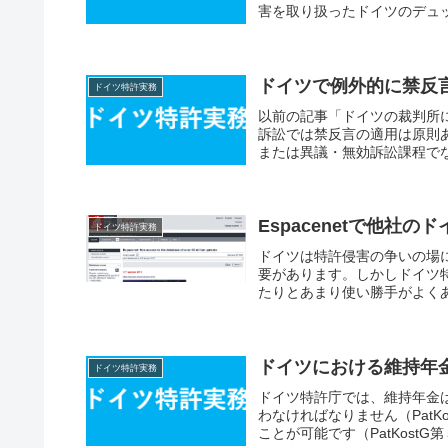
害を取り扱ったドイツのデュッ
ドイツで例外的に禁反
ドイツ特許実務
以前の記事「ドイツの裁判所
訴訟では禁反言の適用は原則
または異議・無効訴訟課程でな
Espacenetで他社
ドイツ特許実務
ドイツは特許侵害の争いの場
要があります。しかしドイツ
たりとあまり使い勝手がよくあ
ドイツにおける維持年
ドイツ特許実務
ドイツ特許庁では、維持年金
わなければなりません（Pat
ことが可能です（PatKostG