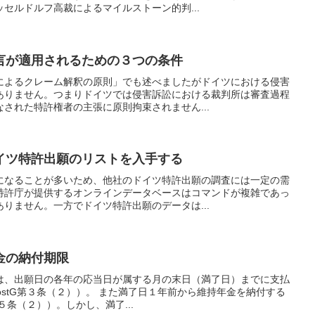
セルドルフ高裁によるマイルストーン的判...
言が適用されるための３つの条件
によるクレーム解釈の原則」でも述べましたがドイツにおける侵害
ありません。つまりドイツでは侵害訴訟における裁判所は審査過程
された特許権者の主張に原則拘束されません...
のドイツ特許出願のリストを入手する
になることが多いため、他社のドイツ特許出願の調査には一定の需
特許庁が提供するオンラインデータベースはコマンドが複雑であっ
りません。一方でドイツ特許出願のデータは...
金の納付期限
は、出願日の各年の応当日が属する月の末日（満了日）までに支払
KostG第３条（２））。 また満了日１年前から維持年金を納付する
第５条（２））。しかし、満了...