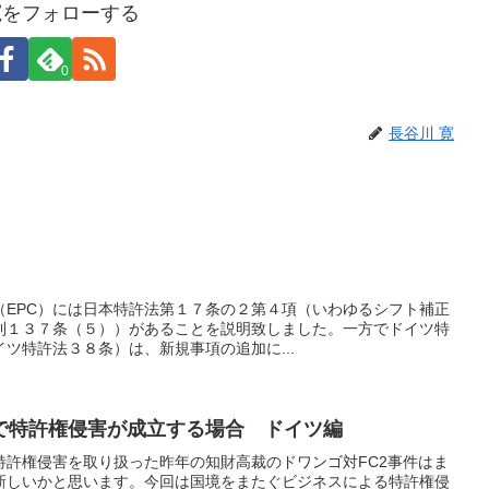
寛をフォローする
0
長谷川 寛
（EPC）には日本特許法第１７条の２第４項（いわゆるシフト補正
規則１３７条（５））があることを説明致しました。一方でドイツ特
ツ特許法３８条）は、新規事項の追加に...
で特許権侵害が成立する場合 ドイツ編
特許権侵害を取り扱った昨年の知財高裁のドワンゴ対FC2事件はま
新しいかと思います。今回は国境をまたぐビジネスによる特許権侵