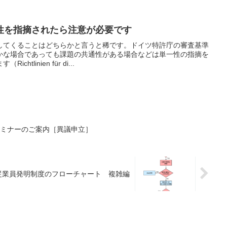
性を指摘されたら注意が必要です
してくることはどちらかと言うと稀です。ドイツ特許庁の審査基準
かな場合であっても課題の共通性がある場合などは単一性の指摘を
tlinien für di...
許セミナーのご案内［異議申立］
従業員発明制度のフローチャート 複雑編