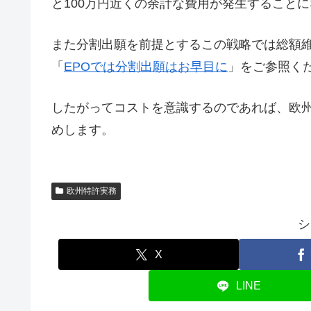
と100万円近くの余計な費用が発生すること
また分割出願を前提とするこの戦略では総額
「
EPOでは分割出願はお早目に
」をご参照く
したがってコストを意識するのであれば、欧
めします。
欧州特許実務
シ
X
LINE