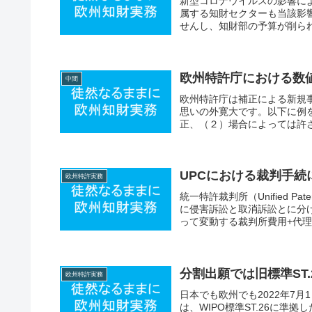
新型コロナウイルスの影響に
属する知財セクターも当該影
せんし、知財部の予算が削られ
欧州特許庁における数
中間
欧州特許庁は補正による新規
思いの外寛大です。以下に例
正、（２）場合によっては許さ
UPCにおける裁判手続
欧州特許実務
統一特許裁判所（Unified P
に侵害訴訟と取消訴訟とに分
って変動する裁判所費用+代理人
分割出願では旧標準ST
欧州特許実務
日本でも欧州でも2022年7
は、WIPO標準ST.26に準