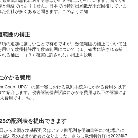
よる景気の悪化に対する懸念が世界的に広がっています。我々が所
響と無縁ではありません。日本では特許出願数が未だ回復していま
た会社が多くあると聞きます。このように知...
値範囲の補正
事項の追加に厳しいことで有名ですが、数値範囲の補正については
を用いて欧州特許庁で数値範囲について（１）確実に許される補
れる補正、（３）確実に許されない補正を説明...
にかかる費用
atent Court; UPC）の第一審における裁判手続きにかかる費用を以下
けて紹介します。侵害訴訟侵害訴訟にかかる費用は以下の訴額によ
費用です。ち...
.25の配列表を提出できます
月1日から出願が塩基配列又はアミノ酸配列を明細書等に含む場合に
拠した配列表の提出が必要となりました。さらに欧州特許庁は2022年7