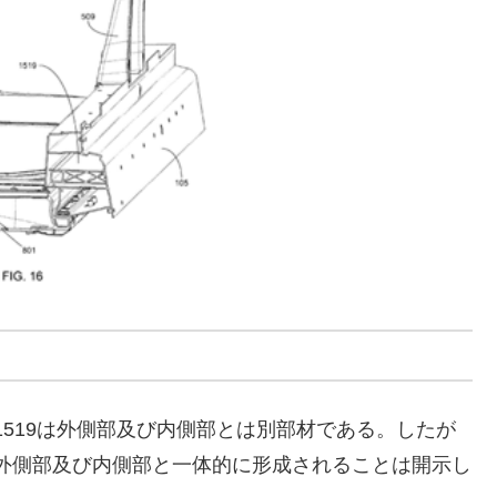
撃吸収部1519は外側部及び内側部とは別部材である。したが
撃吸収部が外側部及び内側部と一体的に形成されることは開示し