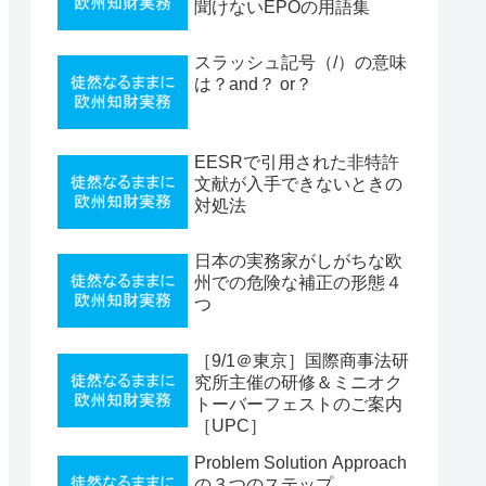
聞けないEPOの用語集
スラッシュ記号（/）の意味
は？and？ or？
EESRで引用された非特許
文献が入手できないときの
対処法
日本の実務家がしがちな欧
州での危険な補正の形態４
つ
［9/1＠東京］国際商事法研
究所主催の研修＆ミニオク
トーバーフェストのご案内
［UPC］
Problem Solution Approach
の３つのステップ