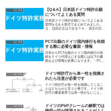
【Q＆A】日本語ドイツ特許出願
ドイツ特許実務
についてよくある質問
日本語ドイツ特許出願についてよくある
質問をＱ＆Ａ形式でまとめてみました。
Ｑ． 誤訳訂正はできる？Ａ． 原文の日本
語書面に基づいて補正ができるので
（BlPMZ 98）、誤訳訂正も可能です。
Ｑ．誤訳訂正ができる時期は？Ａ． 審査
PCT出願のドイツ国内移行を依頼
ドイツ特許実務
段階、異議段階、...
する際に必要な書面・情報
日本からPCT出願のドイツ国内移行の依
頼をドイツ代理人にする際には以下の書
面および情報が必要になります。・PCT
出願書面の英訳または独訳（PCT22条）
PCTルートの場合は移行期限（優先日か
ら31ヶ月）までにドイツ語書面を準備し
ドイツ特許庁から単一性を指摘さ
ドイツ特許実務
なければなり...
れたら注意が必要です
ドイツ特許庁が単一性を指摘してくるこ
とはどちらかと言うと稀です。ドイツ特
許庁の審査基準では単一性がないことが
明らかな場合であっても課題の共通性が
ある場合などは単一性の指摘を避けるべ
き旨が規定されています（Richtlinien für
ドイツのPbPクレームの解釈では
ドイツ特許実務
di...
物同一説が採用されることがよく