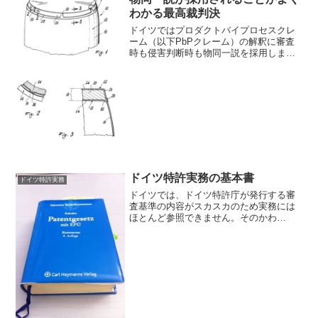
わかる最高裁判決
ドイツではプロダクトバイプロセスクレ
ーム（以下PbPクレーム）の解釈に審査
時も侵害判断時も物同一説を採用しま
す。今回はこの物同一説の考えがよく表
れた侵害事件におけるドイツ最高裁
（BGH）の判決（事件名：Kochgefäß、
ケース番号：X Z...
ドイツ特許実務の基本書
ドイツ特許実務
ドイツでは、ドイツ特許庁が発行する審
査基準の内容がスカスカのため実務には
ほとんど参照できません。そのかわ
り“Patentgesetz mit EPÜ Kommentar”と
呼ばれる基本書が実務では重宝されま
す。“Patentgesetz m...