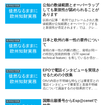
公知の数値範囲とオーバーラップ
欧州特許実務
しても新規性が認められることが
あります
以前の記事「 欧州ではクレームされた数
値範囲が公知範囲とオーバーラップする
と新規性が否定されます」では、クレー
ムされた数値範囲が公知の数値範囲と一
部オーバーラップする場合は原則、新規
性が否定されることを説明しました。し
日本と欧州の単一性の要件につい
欧州特許実務
かしこの原則には例外が...
て
発明の単一性の判断の際に、発明が同一
の特別な技術的特徴（STF:special
technical feature）を有しているか否かを
検討することは、日本と欧州で共通して
います（日本特許法第３７条、日本特許
法施行規則２５条の８；ＥＰＣ８２...
EPOで電話インタビューを実現さ
欧州特許実務
せるための小技集
OAの内容が不明確な時などは審査官との
電話インタビューで審査官と直接不明確
点について議論するのが効果的です。し
かしこの電話インタビューは法律上定め
られた公式な手続きではなく、欧州特許
庁のガイドライン上で規定された非公式
国際出願番号からEsp@cenetで
欧州特許実務
な手続きに過ぎません。...