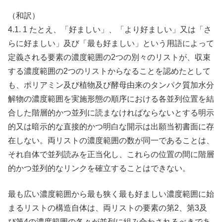
（和訳）
4.1. 1 たとえ、「好ましい」、「より好ましい」又は「さ
らに好ましい」及び「最も好ましい」という用語によって
定義される要素の濃度範囲の2つの別々のリストが、収束
する濃度範囲の2つのリストからなることを認めたとして
も、ポリアミン及び植物及び酵母由来のタンパク質加水分
解物の濃度範囲を実施形態の順序における各並列位置を結
合した階層的かつ並列に読まなければならないとする明示
的又は暗示的な直接的かつ明白な開示は出願当初書面に存
在しない。両リストの濃度範囲の数が同一であることは、
それ自体で並列読みを正当化し、これらの位置の間に階層
的かつ並列的なリンクを確立することはできない。
最も広い濃度範囲から最も狭く最も好ましい濃度範囲に始
まるリストの構造自体は、両リストの要素の第2、第3及
び第4の濃度範囲の各々が並列に組み合わされるべきであ