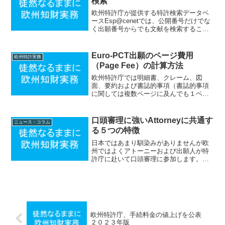
検索
欧州特許庁が提供する特許検索データベ
ースEsp@cenetでは、公開番号だけでな
く出願番号からでも文献を検索すること
が可能です。例えば国際出願番号が
PCT/JP2001/XXXXXである文献は、
Esp@cenetのNumber Search...
Euro-PCT出願のページ費用
欧州特許実務
（Page Fee）の計算方法
欧州特許庁では明細書、クレーム、図
面、要約および書誌的事項（書誌的事項
に関しては複数ページに及んでも１ペー
ジとしてカウントされます）のページ数
の合計が３５ページを超える場合は、３
５ページを超えるページごとに１５ユー
口頭審理に強いAttorneyに共通す
ニュース・コラム
ロ（２０１４年８月現在）の...
る５つの特徴
日本ではあまり馴染みがありませんが欧
州ではよくアトーニーおよび出願人が特
許庁に赴いて口頭審理に参加します。特
に異議申立はほとんどの場合において口
頭審理で勝敗が決着します。書面第一主
義の日本では「口頭審理なんて結論あり
きで誰が参加しても同じだ...
欧州特許庁、手続料金の値上げを公表
２０２３年版