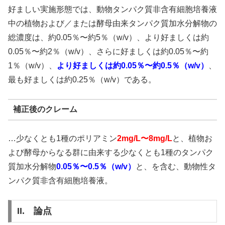
好ましい実施形態では、動物タンパク質非含有細胞培養液
中の植物および／または酵母由来タンパク質加水分解物の
総濃度は、約0.05％〜約5％（w/v）、より好ましくは約
0.05％〜約2％（w/v）、さらに好ましくは約0.05％〜約
1％（w/v）、
より好ましくは約0.05％〜約0.5％（w/v）
、
最も好ましくは約0.25％（w/v）である。
補正後のクレーム
…少なくとも1種のポリアミン
2mg/L〜8mg/L
と、植物お
よび酵母からなる群に由来する少なくとも1種のタンパク
質加水分解物
0.05％〜0.5％（w/v）
と、を含む、動物性タ
ンパク質非含有細胞培養液。
II. 論点