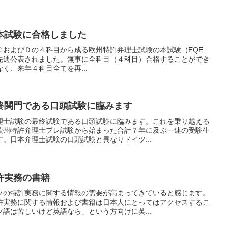
本試験に合格しました
ＣおよびＤの４科目から成る欧州特許弁理士試験の本試験（EQE
）の結果が先週公表されました。無事に全科目（４科目）合格することができ
く、来年４科目全てを再...
終関門である口頭試験に臨みます
理士試験の最終試験である口頭試験に臨みます。これを乗り越える
欧州特許弁理士プレ試験から始まった合計７年に及ぶ一連の受験生
。日本弁理士試験の口頭試験と異なりドイツ...
許実務の書籍
ツの特許実務に関する情報の需要が高まってきていると感じます。
許実務に関する情報および書籍は日本人にとってはアクセスするこ
語は苦しいけど英語なら」という方向けに英...