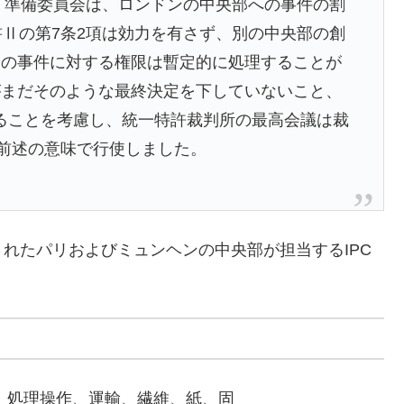
後、準備委員会は、ロンドンの中央部への事件の割
書Ⅱの第7条2項は効力を有さず、別の中央部の創
らの事件に対する権限は暫定的に処理することが
がまだそのような最終決定を下していないこと、
効することを考慮し、統一特許裁判所の最高会議は裁
を前述の意味で行使しました。
れたパリおよびミュンヘンの中央部が担当するIPC
生活必需品、処理操作、運輸、繊維、紙、固