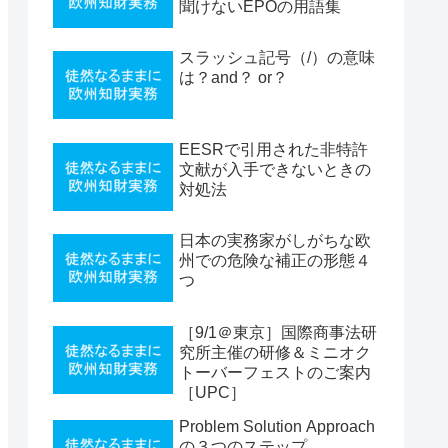
聞けないEPOの用語集
スラッシュ記号（/）の意味
は？and？ or？
EESRで引用された非特許
文献が入手できないときの
対処法
日本の実務家がしがちな欧
州での危険な補正の形態４
つ
［9/1＠東京］国際商事法研
究所主催の研修＆ミニオク
トーバーフェストのご案内
［UPC］
Problem Solution Approach
の３つのステップ