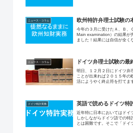
欧州特許弁理士試験の
ニュース・コラム
今年の３月に受けたＡ、Ｂ、
Main examination
ました！結果には自信が全くな
ドイツ弁理士試験の最
ニュース・コラム
明日、１２月２日にドイツ弁
ことが出来れば２０１５年の
活にようやく終止符を打てます
英語で読めるドイツ特
ドイツ特許実務
近年特に日本においてはドイ
しかしながらドイツ語での特
とは困難です。そこで「ドイツ