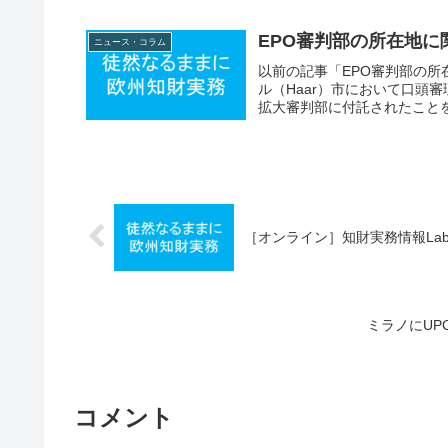
EPO審判部の所在地
ニュース・コラム
以前の記事「EPO審判部の
ル（Haar）市において口頭
拡大審判部に付託されたことを
［オンライン］知財実務情報La
ミラノにUP
コメント