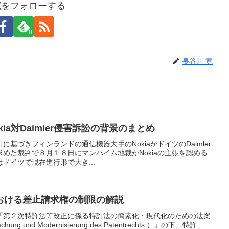
寛をフォローする
0
長谷川 寛
ia対Daimler侵害訴訟の背景のまとめ
基づきフィンランドの通信機器大手のNokiaがドイツのDaimler
めた裁判で８月１８日にマンハイム地裁がNokiaの主張を認める
ドイツで現在進行形で大き...
おける差止請求権の制限の解説
「第２次特許法等改正に係る特許法の簡素化・現代化のための法案
nfachung und Modernisierung des Patentrechts ）」の下、特許...