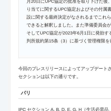
月20日にUPC協定の批准を取り下げた
り当てに関するUPC協定およびその付属
設に関する最終決定がなされるまでこれ
できると解釈しました。また準備委員会
そしてUPC協定が2023年6月1日に発
判所規約第15条（3）に基づく管理権限
今回のプレスリリースによってアップデートさ
セクションは以下の通りです。
パリ
IPC セクション A, B, D, E, G, H（