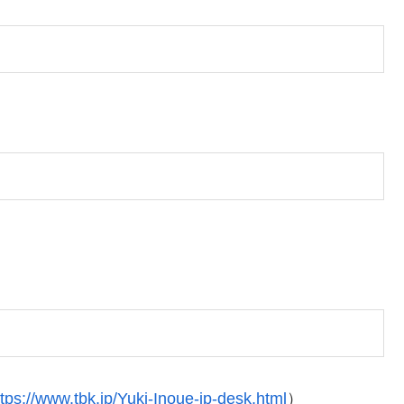
ttps://www.tbk.jp/Yuki-Inoue-jp-desk.html
）