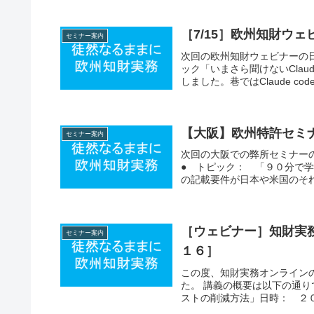
［7/15］欧州知財ウェビ
セミナー案内
次回の欧州知財ウェビナーの
ック「いまさら聞けないClaude
しました。巷ではClaude cod
【大阪】欧州特許セミ
セミナー案内
次回の大阪での弊所セミナー
● トピック： 「９０分で
の記載要件が日本や米国のそれ
［ウェビナー］知財実
セミナー案内
１６］
この度、知財実務オンライン
た。 講義の概要は以下の通
ストの削減方法」日時： ２０