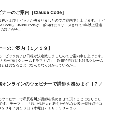
ナーのご案内［Claude Code］
日程およびトピックが決まりましたのでご案内申し上げます。トピ
 Code」Claude codeが一般向けにリリースされて1年以上経過
eの凄さが今...
ナーのご案内【１／１９】
のトピックおよび日程が決定致しましたのでご案内申し上げます。
学ぶ欧州向けクレームドラフト術」 欧州特許庁におけるクレーム
とは異なることはなんとなく分かっているが...
務オンラインのウェビナーで講師を務めます［７／
のウェビナーで私長谷川が講師を務めさせて頂くことになりまし
りです。テーマ： 「現地代理人が教えたがらない欧州特許取得コ
２０年７月１６日（木曜日）１８：３０～２０...