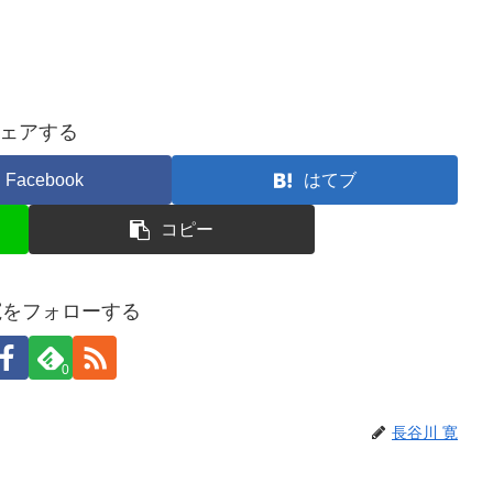
ェアする
Facebook
はてブ
コピー
寛をフォローする
0
長谷川 寛