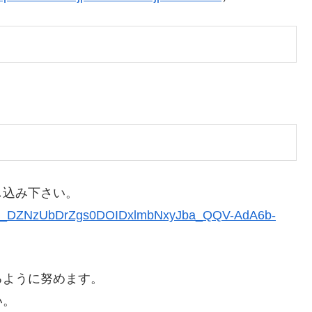
込み下さい。
QLSdr_DZNzUbDrZgs0DOIDxlmbNxyJba_QQV-AdA6b-
るように努めます。
い。