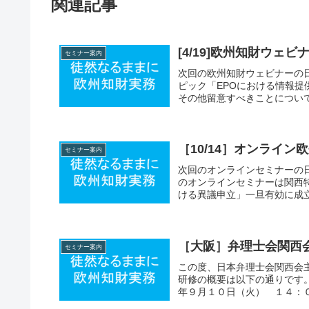
関連記事
[4/19]欧州知財ウェビ
セミナー案内
次回の欧州知財ウェビナーの
ピック「EPOにおける情報
その他留意すべきことについて
［10/14］オンライ
セミナー案内
次回のオンラインセミナーの
のオンラインセミナーは関西
ける異議申立」一旦有効に成立
［大阪］弁理士会関西
セミナー案内
この度、日本弁理士会関西会
研修の概要は以下の通りです
年９月１０日（火） １４：０