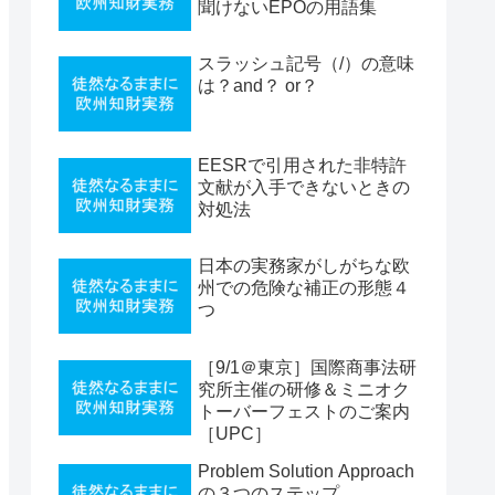
聞けないEPOの用語集
スラッシュ記号（/）の意味
は？and？ or？
EESRで引用された非特許
文献が入手できないときの
対処法
日本の実務家がしがちな欧
州での危険な補正の形態４
つ
［9/1＠東京］国際商事法研
究所主催の研修＆ミニオク
トーバーフェストのご案内
［UPC］
Problem Solution Approach
の３つのステップ