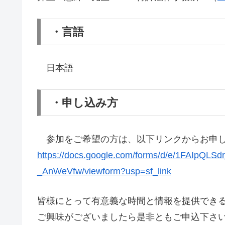
・言語
日本語
・申し込み方
参加をご希望の方は、以下リンクからお申し
https://docs.google.com/forms/d/e/1FAIp
_AnWeVfw/viewform?usp=sf_link
皆様にとって有意義な時間と情報を提供でき
ご興味がございましたら是非ともご申込下さ