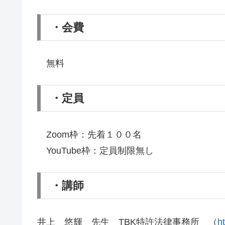
・会費
無料
・定員
Zoom枠：先着１００名
YouTube枠：定員制限無し
・講師
井上 悠輝 先生 TBK特許法律事務所 （
h