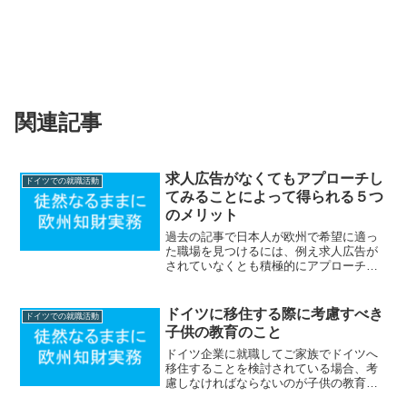
関連記事
求人広告がなくてもアプローチし
ドイツでの就職活動
てみることによって得られる５つ
のメリット
過去の記事で日本人が欧州で希望に適っ
た職場を見つけるには、例え求人広告が
されていなくとも積極的にアプローチを
してみることの大切さについて説明しま
した。求人広告がされていなくとも積極
的にアプローチ（以下「積極的アプロー
ドイツに移住する際に考慮すべき
ドイツでの就職活動
チ」とも称します）するこ...
子供の教育のこと
ドイツ企業に就職してご家族でドイツへ
移住することを検討されている場合、考
慮しなければならないのが子供の教育こ
とです。ドイツの教育制度は、例えば小