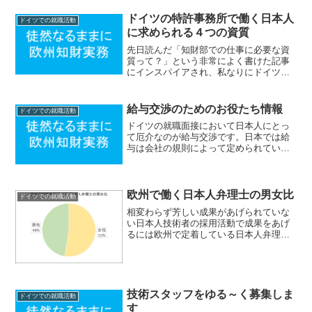
学生から留年制度があったり、小学校５
年生で子供の学力に応じて大学進学コー
ドイツの特許事務所で働く日本人
ドイツでの就職活動
スまたは職人コースなどの...
に求められる４つの資質
先日読んだ「知財部での仕事に必要な資
質って？」という非常によく書けた記事
にインスパイアされ、私なりにドイツの
特許事務所で必要な資質について考えて
みました。以下、私の独断と偏見によっ
て選出されたドイツの特許事務所で働く
給与交渉のためのお役たち情報
ドイツでの就職活動
日本人に求められる４つの...
ドイツの就職面接において日本人にとっ
て厄介なのが給与交渉です。日本では給
与は会社の規則によって定められている
ことが多く、給与について交渉の余地が
ないこともありますが、ドイツではほと
んどの場合、面接で自分が具体的に望む
金額を提示することが求め...
欧州で働く日本人弁理士の男女比
ドイツでの就職活動
相変わらず芳しい成果があげられていな
い日本人技術者の採用活動で成果をあげ
るには欧州で定着している日本人弁理士
の属性を調べることが糸口になるのでは
と思いつき、手始めとして私が把握して
いる範囲内での欧州の特許事務所で働く
日本人弁理士（日本国弁理...
技術スタッフをゆる～く募集しま
ドイツでの就職活動
す