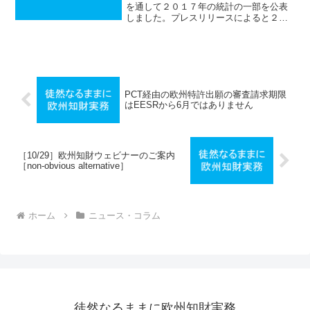
を通して２０１７年の統計の一部を公表
しました。プレスリリースによると２０
１７年にドイツ特許庁に提出された特許
出願の件数は６７７０７件と、２０１６
年の特許出願の数（６７９０７件）と比
較して０．５％の減少とな...
PCT経由の欧州特許出願の審査請求期限
はEESRから6月ではありません
［10/29］欧州知財ウェビナーのご案内
［non-obvious alternative］
ホーム
ニュース・コラム
徒然なるままに欧州知財実務