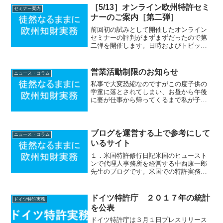
が２０１５年までのD部の過去問における
［5/13］オンライン欧州特許セミ
セミナー案内
論点はほぼ網羅してあ...
ナーのご案内［第二弾］
前回初の試みとして開催したオンライン
セミナーの評判がまずまずだったので第
二弾を開催します。日時およびトピック
などは以下の通りです。・トピック：
「欧州向けクレームドラフト術」欧州特
許庁におけるクレームの記載要件が日本
営業活動制限のお知らせ
ニュース・コラム
や米国のそれとは異なるこ...
私事で大変恐縮なのですがこの度子供の
学童に落とされてしまい、お昼から午後
に妻が仕事から帰ってくるまで私が子供
のケアをしなければならない事態が発生
しました。このため今後暫くは以下の活
動を制限させていただきます。- 外部・内
部におけるセミナー活...
ブログを運営する上で参考にして
ニュース・コラム
いるサイト
１．米国特許修行日記米国のヒュースト
ンで代理人事務所を経営する中西康一郎
先生のブログです。米国での特許実務に
ついて実務家の立場から詳細かつ分かり
やすく説明されています。中西先生のブ
ログに触発されて私がブログを始めるに
ドイツ特許庁 ２０１７年の統計
ドイツ特許実務
至りました。日本で定期的...
を公表
ドイツ特許庁は３月１日プレスリリース