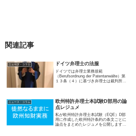
関連記事
ドイツ弁理士の法服
ニュース・コラム
ドイツでは弁理士業務規範
（Berufsordnung der Patentanwälte）第
１３条（４）に基づき弁理士は裁判所で
法服を着用することが義務付けられてい
ます。どのような法服を着用すべきかは
連邦特許裁判所における公式服装に関す
る連...
欧州特許弁理士本試験D部用の論
ニュース・コラム
点レジュメ
私が欧州特許弁理士本試験（EQE）D部
用に作成した欧州特許条約の条文ごとに
論点をまとめたレジュメを公開します。
自分用メモとして作成したので第三者か
らは分かりにくい箇所もあると思います