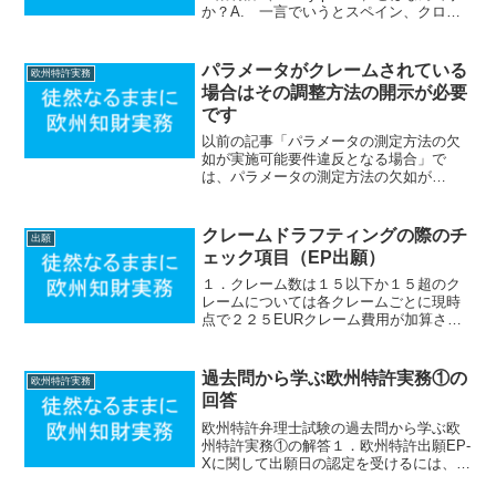
か？A. 一言でいうとスペイン、クロア
チア、ポーランドを除く欧州連合（EU）
内で一括で効力を有する特許です。Q.
これまでの欧州特許と何が違うので...
パラメータがクレームされている
欧州特許実務
場合はその調整方法の開示が必要
です
以前の記事「パラメータの測定方法の欠
如が実施可能要件違反となる場合」で
は、パラメータの測定方法の欠如が
EPC83条の実施可能要件と問題となり得
ることを解説しました。しかしパラメー
タの測定方法の開示だけでは実施可能要
クレームドラフティングの際のチ
出願
件を満たすのに十分ではあり...
ェック項目（EP出願）
１．クレーム数は１５以下か１５超のク
レームについては各クレームごとに現時
点で２２５EURクレーム費用が加算され
ます。そのためクレーム数を１５以下に
抑えることが一般的です。EPOでは従属
項であれば「preferably」や「in partic...
過去問から学ぶ欧州特許実務①の
欧州特許実務
回答
欧州特許弁理士試験の過去問から学ぶ欧
州特許実務①の解答１．欧州特許出願EP-
Xに関して出願日の認定を受けるには、出
願費用（filingfee）を納付することが必要