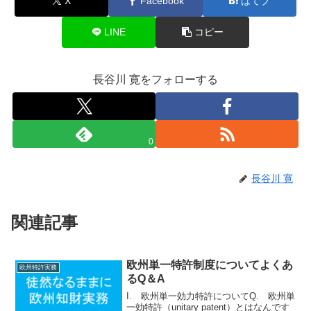
X
Facebook
はてブ
LINE
コピー
長谷川 寛をフォローする
0
長谷川 寛
関連記事
欧州単一特許制度についてよくあ
欧州特許実務
るQ＆A
I. 欧州単一効力特許についてQ. 欧州単
一効特許（unitary patent）とはなんです