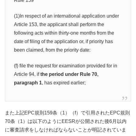
Rule 159
(1)In respect of an international application under
Article 153, the applicant shall perform the
following acts within thirty-one months from the
date of filing of the application or, if priority has
been claimed, from the priority date:
(f) file the request for examination provided for in
Article 94, if
the period under Rule 70,
paragraph 1
, has expired earlier;
また上記EPC規則159条（1）（f）で引用されたEPC規則
70条（1）は以下のようにEESRが公開された後6月以内
に審査請求をしなければならないことが明記されていま