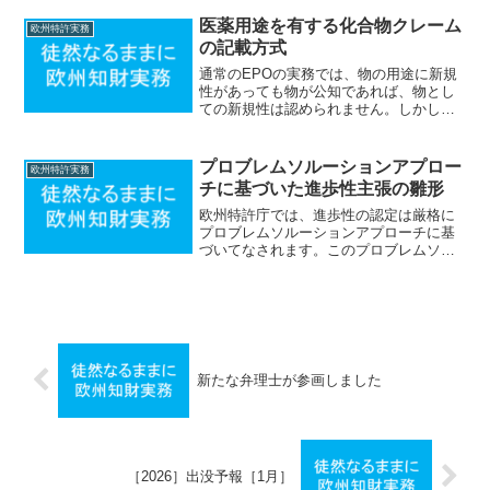
である。解答：誤解説：出願日の認定に
はいかなる費用の納付も求められない
医薬用途を有する化合物クレーム
欧州特許実務
（ＥＰＣ...
の記載方式
通常のEPOの実務では、物の用途に新規
性があっても物が公知であれば、物とし
ての新規性は認められません。しかし、
公知の物質又は組成物であっても、それ
が新規の治療方法又は診断方法（医薬用
途）に用いられる場合、当該公知の物質
プロブレムソルーションアプロー
欧州特許実務
又は組成物の用途を当該...
チに基づいた進歩性主張の雛形
欧州特許庁では、進歩性の認定は厳格に
プロブレムソルーションアプローチに基
づいてなされます。このプロブレムソル
ーションアプローチは、請求項に記載さ
れていない発明の課題や効果がかなり重
視されるという点で、日本の進歩性の主
張の実務とは少し異なりま...
新たな弁理士が参画しました
［2026］出没予報［1月］