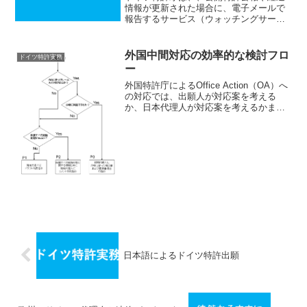
情報が更新された場合に、電子メールで
報告するサービス（ウォッチングサービ
ス）を無料で提供しています。サービス
を受けるためには、まずドイツ特許庁の
HPからユーザ登録をします。ユーザ登録
外国中間対応の効率的な検討フロ
ドイツ特許実務
をするとURLが添付さ...
ー
外国特許庁によるOffice Action（OA）へ
の対応では、出願人が対応案を考える
か、日本代理人が対応案を考えるかまた
は現地代理人が対応案を考えるか選択肢
が多いため検討フローが複雑になりがち
です。また日本と現地で重複して検討が
なされたり...
日本語によるドイツ特許出願