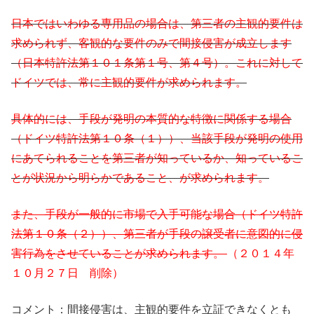
日本ではいわゆる専用品の場合は、第三者の主観的要件は
求められず、客観的な要件のみで間接侵害が成立します
（日本特許法第１０１条第１号、第４号）。これに対して
ドイツでは、常に主観的要件が求められます。
具体的には、手段が発明の本質的な特徴に関係する場合
（ドイツ特許法第１０条（１））、当該手段が発明の使用
にあてられることを第三者が知っているか、知っているこ
とが状況から明らかであること、が求められます。
また、手段が一般的に市場で入手可能な場合（ドイツ特許
法第１０条（２））、第三者が手段の譲受者に意図的に侵
害行為をさせていることが求められます。
（２０１４年
１０月２７日 削除）
コメント：間接侵害は、主観的要件を立証できなくとも