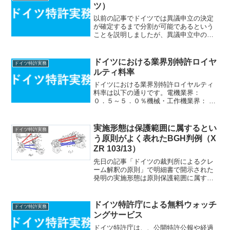
ツ）
以前の記事でドイツでは異議申立の決定
が確定するまで分割が可能であるという
ことを説明しましたが、異議申立中の分
割を規定した旧ドイツ特許法６０条は削
除されていますので、現行法では適用さ
れません。混乱を招いてしまい申し訳あ
ドイツにおける業界別特許ロイヤ
ドイツ特許実務
りません。現在では、ドイ...
ルティ料率
ドイツにおける業界別特許ロイヤルティ
料率は以下の通りです。電機業界：
０．５～５．０％機械・工作機業界：
０．３３～５．０％化学業界： ２．
０～５．０％製薬業界： ２．０～１
０．０％ソース：
実施形態は保護範囲に属するとい
ドイツ特許実務
う原則がよく表れたBGH判例（X
ZR 103/13）
先日の記事「ドイツの裁判所によるクレ
ーム解釈の原則」で明細書で開示された
発明の実施形態は原則保護範囲に属する
ということを説明しました。この考えが
分かりやすく表れたドイツ最高裁
（Bundesgerichtshof、略してBGH）の判
ドイツ特許庁による無料ウォッチ
ドイツ特許実務
決（事件名...
ングサービス
ドイツ特許庁は、、公開特許公報や経過