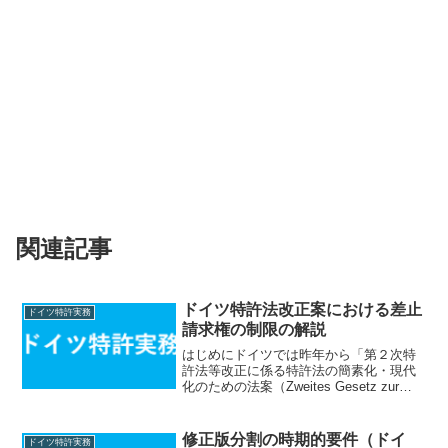
関連記事
ドイツ特許法改正案における差止
ドイツ特許実務
請求権の制限の解説
はじめにドイツでは昨年から「第２次特
許法等改正に係る特許法の簡素化・現代
化のための法案（Zweites Gesetz zur
Vereinfachung und Modernisierung des
Patentrechts ）」の下、特許...
修正版分割の時期的要件（ドイ
ドイツ特許実務