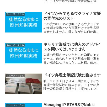
で、ドイツ弁理士試験の受験資格を得る
ためには２年間の通信教育での一般法の
履修過程を修了することが要件であるこ
とを説明しました。この履修過程は
ドイツからできるウクライナ支援
ニュース・コラム
Nordrhein-West...
の寄付先のリスト
この度のロシアの侵略によるウクライナ
の惨劇は悲惨という言葉だけでは到底済
ませられません。微力ながらに何か出来
ないかと思いドイツからできるウクライ
ナの人々をピンポイントで支援するため
の寄付先のリストを作成しました。この
キャリア形成では他人のアドバイ
ニュース・コラム
ブログを読まれているドイ...
スを聞いてはいけません
先週の登壇させていただいたGrIPのセミ
ナーは、自らのキャリア形成を振り返る
良い機会になりました。上村様、藤原
様、貴重な機会をいただき誠にありがと
うございました。この場を借りてお礼申
し上げます。さて自らのキャリア形成を
ドイツ弁理士筆記試験に臨みます
ニュース・コラム
振り返った上で改めて重...
明日１０月４日より４日間に亘りドイツ
弁理士筆記試験に臨みます。ドイツの弁
理士資格取得を目標として渡独し１０年
という期間を経てようやくここまでたど
り着くことができました。平常心を保ち
つつ全力を尽くしてきたいと思います。
私のドイツ弁理士までの道...
Managing IP STARSでNoble
ニュース・コラム