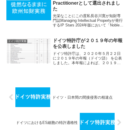
Practitionerとして選出されまし
た
光栄なことにこの度私長谷川寛が知財専
門誌Managing Intellectual Propertyが発行
するIP Stars 2024年版において「Noble
Practitioner」に選出されました。弁理士
たるものクライアントからの評...
ドイツ特許庁が２０１９年の年報
ドイツ特許実務
を公表しました
ドイツ特許庁は、２０２０年５月２２日
に２０１９年の年報（ドイツ語） を公表
しました。本年報によれば、２０１９年
の特許出願件数は６７４３７件で前年の
６７９０４件と比較して0.7％の減少とな
りました。当該特許出願件数のうち、内
国出願人による出...
ドイツ・日本間の間接侵害の相違点
ドイツにおけるES細胞の特許適格性