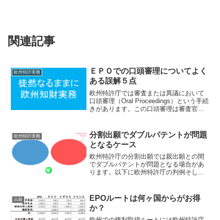
関連記事
ＥＰＯでの口頭審理についてよく
欧州特許実務
ある誤解５点
欧州特許庁では審査または異議において
口頭審理（Oral Proceedings）という手続
きがあります。この口頭審理は審査官と
直接会って話をするという点では日本特
許庁の面接と共通しているのですが相違
点も多いです。このため日本特許庁の面
分割出願でダブルパテントが問題
欧州特許実務
接と同...
となるケース
欧州特許庁の分割出願では親出願との間
でダブルパテントが問題となる場合があ
ります。以下に欧州特許庁の判例そして
ガイドラインに基づいてダブルパテント
が問題となる場合とダブルパテントが問
題とならない場合とを紹介します。ダブ
EPOルートは何ヶ国からがお得
出願
ルパテントが問題とならな...
か？
欧州での権利取得ルートには欧州特許庁