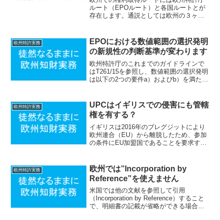
ルート（EPOルート）と各国ルートとが
存在します。通説としては欧州の３ヶ国
以上で権利を取得したい場合は各国ルー
トよりもEPOルートの方が安く、権利を
取得したい欧州の国がそれ以下である場
EPOにおける数値範囲の選択発明
欧州特許実務
合は各国ルートのほう...
の新規性の判断基準が変わります
欧州特許庁のこれまでのガイドラインで
はT261/15を参照し、数値範囲の選択発明
は以下の2つの要件a）およびb）を満たせ
は新規性が認められるとされていました
（ガイドラインG, VI-7参照）。a）選択
されたサブレンジが、既知の範囲と比べ
UPCはイギリスでの侵害にも管轄
欧州特許実務
て「...
権を有する？
イギリスは2016年のブレグジットにより
欧州連合（EU）から離脱したため、参加
の条件にEU加盟国であることを要求する
UPC協定には参加していません。このた
め統一特許裁判所(UPC)は欧州特許のイギ
リス部分の侵害については管轄権を有さ
欧州では”Incorporation by
欧州特許実務
ないと言...
Reference”を使えません
米国では他の文献を参照して引用
（Incorporation by Reference）すること
で、明細書の記載が省略ができる場合が
あります。このため米国での権利化を意