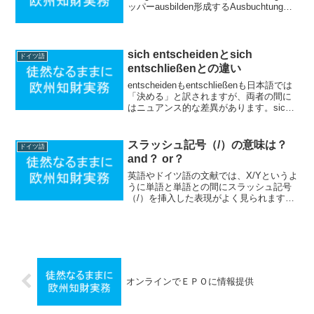
ッパーausbilden形成するAusbuchtung膨
隆auslenken揺動するAussenumfang外周
begrenzt限定的にB...
sich entscheidenとsich
ドイツ語
entschließenとの違い
entscheidenもentschließenも日本語では
「決める」と訳されますが、両者の間に
はニュアンス的な差異があります。sich
entschließenは行動をなすべきかどうか
を、ためらいや熟慮のあとに決断する場
合に用いられます。...
スラッシュ記号（/）の意味は？
ドイツ語
and？ or？
英語やドイツ語の文献では、X/Yというよ
うに単語と単語との間にスラッシュ記号
（/）を挿入した表現がよく見られます。
この場合悩むのが単語と単語との挿入さ
れたスラッシュ記号（/）は、orと解釈す
べきなか、andと解釈すべきなかというこ
とです。ス...
オンラインでＥＰＯに情報提供