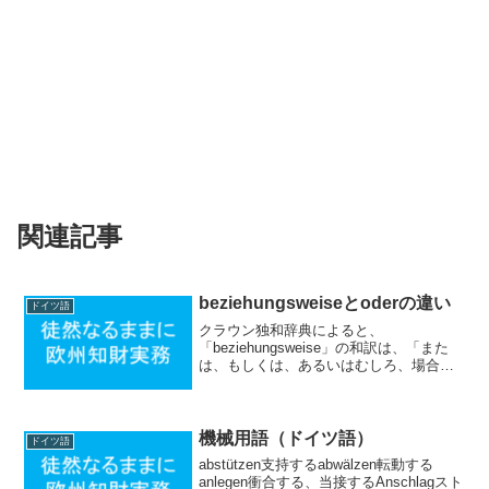
関連記事
beziehungsweiseとoderの違い
ドイツ語
クラウン独和辞典によると、
「beziehungsweise」の和訳は、「また
は、もしくは、あるいはむしろ、場合に
よっては」となっています。確かに日常
会話においては「beziehungsweise」は
「または（oder）」の同意語として用い
ら...
機械用語（ドイツ語）
ドイツ語
abstützen支持するabwälzen転動する
anlegen衝合する、当接するAnschlagスト