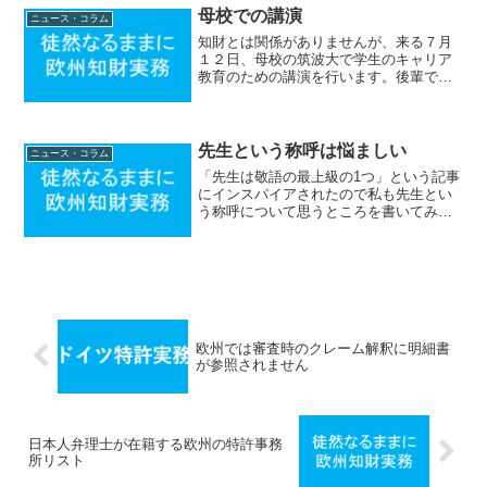
たのでは仕事の効率では到...
母校での講演
ニュース・コラム
知財とは関係がありませんが、来る７月
１２日、母校の筑波大で学生のキャリア
教育のための講演を行います。後輩であ
る学生達にとって、将来の方向性を考え
る上での一助となれるよう頑張ります。
先生という称呼は悩ましい
ニュース・コラム
「先生は敬語の最上級の1つ」という記事
にインスパイアされたので私も先生とい
う称呼について思うところを書いてみた
いと思います。私も過去には「先生」で
も「さん」付けでもどちらでもよいかな
というスタンスだったのですが、最近は
「先生」という称呼は使...
欧州では審査時のクレーム解釈に明細書
が参照されません
日本人弁理士が在籍する欧州の特許事務
所リスト