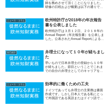
師を務めさせて頂くことになりました。
研修の日程および概要は以下の通りで
す。 ・演題： 「欧州への特許出願戦
略とクレームドラフト」 ・日時： ２
０１８年８月２４日（金） １８：４５
欧州特許庁が2018年の年次報告
ニュース・コラム
～２０：４５ ・...
書を公表しました
欧州特許庁は３月１２日、２０１８年の
Annual Report（年次報告書）を公表しま
した。公表されたAnnual Reportによると
２０１８年の欧州特許出願の総数は１７
４３１７件と、２０１７年（１６６５９
４件）と比較して４．６％の増加と...
弁理士になって１０年が経ちまし
自己紹介
た
早いもので日本弁理士の登録から１０年
が経ちました。節目ということでこれま
での自分の弁理士としてのキャリアを振
り返ってみました。弁理士 新人時代弁
理士試験に合格した自負と共に希望一杯
で新卒として特許事務所で働き始める
効率的に働くための工夫
ニュース・コラム
も、圧倒的有能上司に鼻をへ...
ドイツであっても弁理士の主業務は書面
作成です。しかし日本人である私にとっ
て外国語である英語またはドイツ語で応
答書面やコメントを作成することはやは
り容易ではありません。このためドイツ
人の同僚達と同じ仕事の進め方をしてい