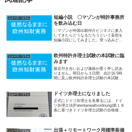
短編小説 〇マゾンが特許事務所
ニュース・コラム
を飲み込む日
〇マゾンが外国出願仲介ビジネスに参入
してきたらどうなるだろうという妄想を
短編小説にしてみました。突っ込みどこ
ろも多いのであくまでフィクションとし
てお読みください。 ＊＊＊＊＊＊＊＊＊
＊＊＊＊＊＊＊＊＊＊＊＊＊＊＊＊＊＊
欧州特許弁理士試験の本試験に臨
ニュース・コラム
＊＊＊＊＊＊＊＊＊＊＊...
みます
最近付き合いおよび連絡が悪く申し訳あ
りません。明日から３日間、合計16.5時
間に及ぶ欧州特許弁理士試験の本試験に
臨みます。昨年のプレ試験ではインフル
エンザにお見舞いされ開き直っていたせ
いか大して緊張しなかったのですが、今
ドイツ弁理士になりました
ニュース・コラム
年はなまじ健康のせい...
正式にドイツ弁理士を名乗るには、ドイ
ツ弁理士法(Patentanwaltsordnung)第１８
条に基づきドイツ弁理士試験の合格後、
憲法および弁理士としての義務を遵守す
ることを宣誓し、そして弁理士登録証を
受け取ることが条件です。本日その宣
誓...
出張＋リモートワーク用標準装備
ニュース・コラム