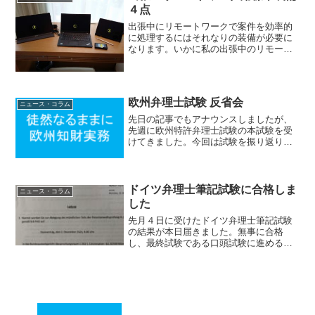
４点
出張中にリモートワークで案件を効率的
に処理するにはそれなりの装備が必要に
なります。いかに私の出張中のリモート
ワーク用の装備を紹介します。1 .
Thinkpad X1 Carbon出張時のメインのノ
ートPCです。１４インチと比較的大きな
ディ...
欧州弁理士試験 反省会
ニュース・コラム
先日の記事でもアナウンスしましたが、
先週に欧州特許弁理士試験の本試験を受
けてきました。今回は試験を振り返りた
いと思います。１．試験の概要欧州特許
弁理士試験の本試験はA部、B部、C部お
よびD部の４つの科目の試験からなり、ス
ケジュールは以下のよ...
ドイツ弁理士筆記試験に合格しま
ニュース・コラム
した
先月４日に受けたドイツ弁理士筆記試験
の結果が本日届きました。無事に合格
し、最終試験である口頭試験に進めるこ
とになりました。気になる各教科の成績
は以下の通りです。特許法：７ポイント
（befriedigend 良）商標法：６ポイント
（ausre...