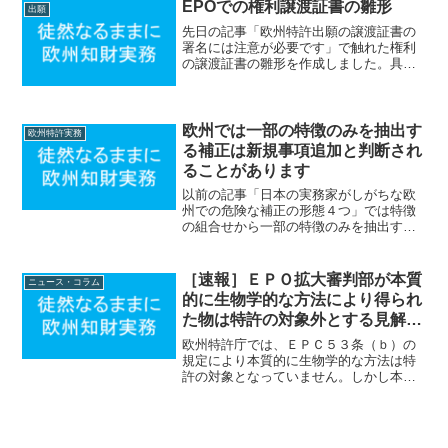
EPOでの権利譲渡証書の雛形
出願
先日の記事「欧州特許出願の譲渡証書の
署名には注意が必要です」で触れた権利
の譲渡証書の雛形を作成しました。具体
的には譲渡人が署名するAssignment（譲
渡証）そして譲受人が署名する
Declaration of Acceptance（譲受宣...
欧州では一部の特徴のみを抽出す
欧州特許実務
る補正は新規事項追加と判断され
ることがあります
以前の記事「日本の実務家がしがちな欧
州での危険な補正の形態４つ」では特徴
の組合せから一部の特徴のみを抽出する
補正は中間一般化（Intermediate
Generalization）と呼ばれ欧州特許庁では
新規事項追加を指摘されるリスクが高
［速報］ＥＰＯ拡大審判部が本質
ニュース・コラム
い...
的に生物学的な方法により得られ
た物は特許の対象外とする見解を
示しました
欧州特許庁では、ＥＰＣ５３条（ｂ）の
規定により本質的に生物学的な方法は特
許の対象となっていません。しかし本質
的に生物学的な方法によって得られた植
物および動物は２０１５年の拡大審判部
の判決により特許の対象となるとされて
いました（G2/12、G...