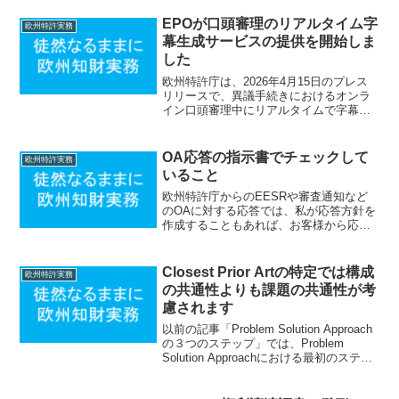
EPOが口頭審理のリアルタイム字
欧州特許実務
幕生成サービスの提供を開始しま
した
欧州特許庁は、2026年4月15日のプレス
リリースで、異議手続きにおけるオンラ
イン口頭審理中にリアルタイムで字幕を
スクリーン上に表示する機能の提供を開
始したことを公表しました。当該サービ
スにはオプションとして欧州特許庁の他
OA応答の指示書でチェックして
欧州特許実務
の公用語への自動翻...
いること
欧州特許庁からのEESRや審査通知など
のOAに対する応答では、私が応答方針を
作成することもあれば、お客様から応答
方針を頂戴することもあります。お客様
から応答方針を頂戴した場合であって
も、私はそのまま応答書面を作成するこ
Closest Prior Artの特定では構成
欧州特許実務
とはありません。必ずま...
の共通性よりも課題の共通性が考
慮されます
以前の記事「Problem Solution Approach
の３つのステップ」では、Problem
Solution Approachにおける最初のステッ
プであるClosest Prior Artの特定では構成
の共通性だけでなく課題、目的...