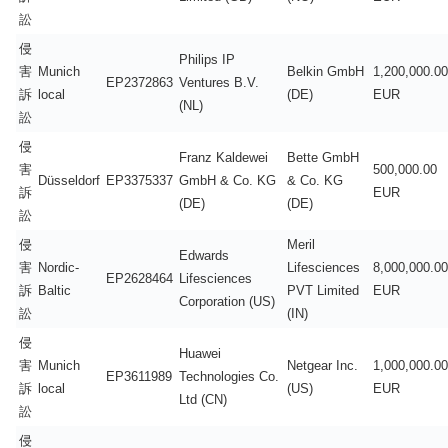
訟
侵
Philips IP
害
Munich
Belkin GmbH
1,200,000.00
EP2372863
Ventures B.V.
訴
local
(DE)
EUR
(NL)
訟
侵
Franz Kaldewei
Bette GmbH
害
500,000.00
Düsseldorf
EP3375337
GmbH & Co. KG
& Co. KG
訴
EUR
(DE)
(DE)
訟
侵
Meril
Edwards
害
Nordic-
Lifesciences
8,000,000.00
EP2628464
Lifesciences
訴
Baltic
PVT Limited
EUR
Corporation (US)
訟
(IN)
侵
Huawei
害
Munich
Netgear Inc.
1,000,000.00
EP3611989
Technologies Co.
訴
local
(US)
EUR
Ltd (CN)
訟
侵