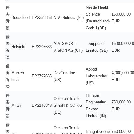
侵
Nestlé Health
害
Science
150,000.00
Düsseldorf
EP2359858
N.V. Nutricia (NL)
訴
(Deutschland)
EUR
訟
GmbH (DE)
侵
害
AIM SPORT
Supponor
15,000,000.
Helsinki
EP3295663
訴
VISION AG (CH)
Limited (GB)
EUR
訟
侵
Abbott
害
Munich
DexCom Inc.
4,000,000.00
EP3797685
Laboratories
訴
local
(US)
EUR
(US)
訟
侵
Himson
Oerlikon Textile
害
Engineering
750,000.00
Milan
EP2145848
GmbH & CO KG
訴
Private
EUR
(DE)
訟
Limited (IN)
侵
Oerlikon Textile
害
Bhagat Group
750,000.00