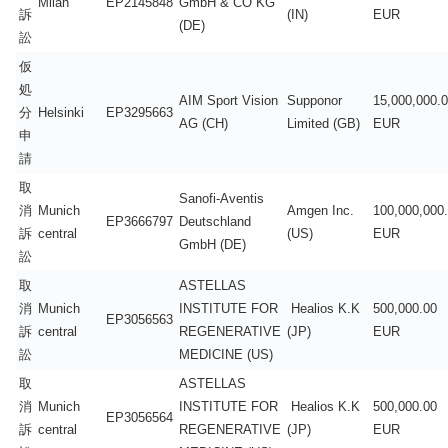
Milan
EP2145848
GmbH & CO KG
訴
(IN)
EUR
(DE)
訟
仮
処
AIM Sport Vision
Supponor
15,000,000.
分
Helsinki
EP3295663
AG (CH)
Limited (GB)
EUR
申
請
取
Sanofi-Aventis
消
Munich
Amgen Inc.
100,000,000
EP3666797
Deutschland
訴
central
(US)
EUR
GmbH (DE)
訟
取
ASTELLAS
消
Munich
INSTITUTE FOR
Healios K.K
500,000.00
EP3056563
訴
central
REGENERATIVE
(JP)
EUR
訟
MEDICINE (US)
取
ASTELLAS
消
Munich
INSTITUTE FOR
Healios K.K
500,000.00
EP3056564
訴
central
REGENERATIVE
(JP)
EUR