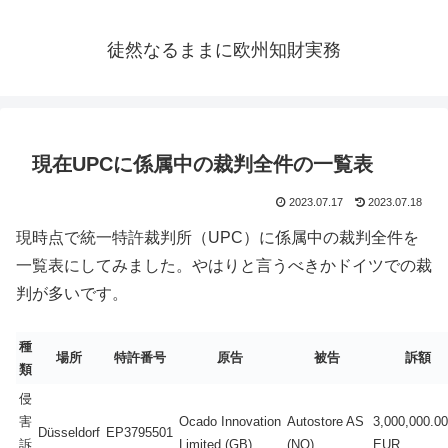
徒然なるままに欧州知財実務
現在UPCに係属中の裁判全件の一覧表
2023.07.17
2023.07.18
現時点で統一特許裁判所（UPC）に係属中の裁判全件を
一覧表にしてみました。やはりと言うべきかドイツでの裁
判が多いです。
種
場所
特許番号
原告
被告
訴額
類
侵
害
Ocado Innovation
Autostore AS
3,000,000.00
Düsseldorf
EP3795501
訴
Limited (GB)
(NO)
EUR