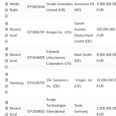
害
Nordic-
Ocado Innovation
Autostore AS
3,000,000.00
EP3653540
訴
Baltic
Limited (GB)
(NO)
EUR
訟
侵
Sanofi-
害
Munich
Aventis
100,000,000
EP3666797
Amgen Inc. (US)
訴
local
Deutschland
EUR
訟
GmbH (DE)
侵
Edwards
害
Munich
Meril Gmbh
8,000,000.00
EP3646825
Lifesciences
訴
local
(DE)
EUR
Corporation (US)
訟
侵
害
10x Genomics,
Vizgen, Inc.
10,000,000.
Hamburg
EP4108782
訴
Inc. (DE)
(US)
EUR
訟
Avago
侵
Technologies
Tesla
害
Munich
1,000,000.00
EP1838002
International
Germany
訴
local
EUR