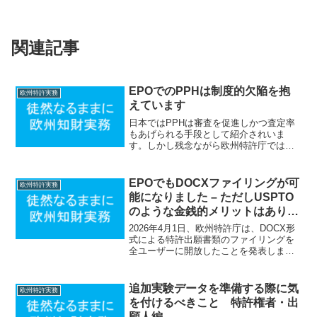
関連記事
EPOでのPPHは制度的欠陥を抱
欧州特許実務
えています
日本ではPPHは審査を促進しかつ査定率
もあげられる手段として紹介されいま
す。しかし残念ながら欧州特許庁ではそ
の効果は全く期待できません。それは欧
州特許庁ではPPHの要件と効果が全くか
み合っていないからです。まずは欧州特
EPOでもDOCXファイリングが可
欧州特許実務
許庁におけるPPHの要...
能になりました – ただしUSPTO
のような金銭的メリットはありま
せん
2026年4月1日、欧州特許庁は、DOCX形
式による特許出願書類のファイリングを
全ユーザーに開放したことを発表しまし
た。欧州特許庁におけるDOCXファイリ
ングは、2020年にOnline Filing 2.0（OLF
2.0）のパイロットプ...
追加実験データを準備する際に気
欧州特許実務
を付けるべきこと 特許権者・出
願人編