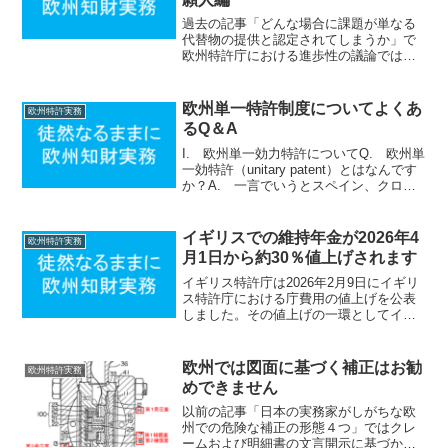
過去の記事「どんな場合に課題が単なる
代替物の提供と認定されてしまうか」で
欧州特許庁における進歩性の議論では
Closest Prior Artに対する追加実験データ
を提出することで、進歩性の議論を有利
に進め得ることを説明しました。今回は
欧州単一特許制度についてよくあ
欧州特許実務
このC...
るQ＆A
I. 欧州単一効力特許についてQ. 欧州単
一効特許（unitary patent）とはなんです
か？A. 一言でいうとスペイン、クロア
チア、ポーランドを除く欧州連合（EU）
内で一括で効力を有する特許です。Q.
これまでの欧州特許と何が違うので...
イギリスでの維持年金が2026年4
欧州特許実務
月1日から約30％値上げされます
イギリス特許庁は2026年2月9日にイギリ
ス特許庁における庁費用の値上げを公表
しました。その値上げの一環としてイギ
リスにおける維持年金が何と約30％も値
上げされます。値上げ後のイギリスの維
持年金は以下の通りで（カッコ内は現在
欧州では図面に基づく補正はお勧
欧州特許実務
の料金）。５年目...
めできません
以前の記事「日本の実務家がしがちな欧
州での危険な補正の形態４つ」ではクレ
ームおよび明細書の文言開示に基づかず