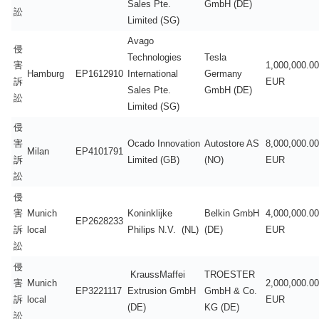
Sales Pte.
GmbH (DE)
訟
Limited (SG)
Avago
侵
Technologies
Tesla
害
1,000,000.00
Hamburg
EP1612910
International
Germany
訴
EUR
Sales Pte.
GmbH (DE)
訟
Limited (SG)
侵
害
Ocado Innovation
Autostore AS
8,000,000.00
Milan
EP4101791
訴
Limited (GB)
(NO)
EUR
訟
侵
害
Munich
Koninklijke
Belkin GmbH
4,000,000.00
EP2628233
訴
local
Philips N.V. (NL)
(DE)
EUR
訟
侵
KraussMaffei
TROESTER
害
Munich
2,000,000.00
EP3221117
Extrusion GmbH
GmbH & Co.
訴
local
EUR
(DE)
KG (DE)
訟