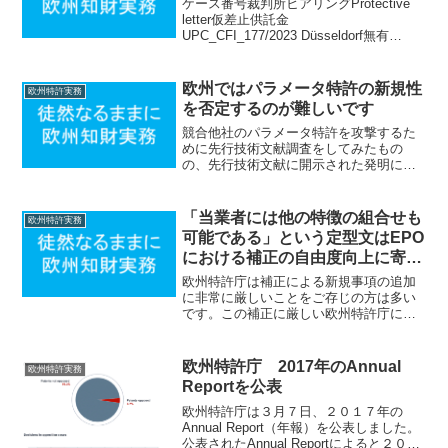
ケース番号裁判所ヒアリングProtective
letter仮差止供託金
UPC_CFI_177/2023 Düsseldorf無有
Yes500.000 €UPC CFI 2/2023Munich
local有 不明Yes0 €UPC_CFI...
欧州ではパラメータ特許の新規性
欧州特許実務
を否定するのが難しいです
競合他社のパラメータ特許を攻撃するた
めに先行技術文献調査をしてみたもの
の、先行技術文献に開示された発明には
肝心のパラメータの明示的な開示が一切
無いということが多々あります。このよ
うな場合日本の異議などでは「先行技術
「当業者には他の特徴の組合せも
欧州特許実務
文献の発明はパラメータを満...
可能である」という定型文はEPO
における補正の自由度向上に寄与
しません
欧州特許庁は補正による新規事項の追加
に非常に厳しいことをご存じの方は多い
です。この補正に厳しい欧州特許庁にお
いて自由な補正を可能にするために様々
な方法が検討されています。この自由な
補正を可能にするために方法の一つとし
欧州特許庁 2017年のAnnual
欧州特許実務
て「当業者にとっては実施...
Reportを公表
欧州特許庁は３月７日、２０１７年の
Annual Report（年報）を公表しました。
公表されたAnnual Reportによると２０１