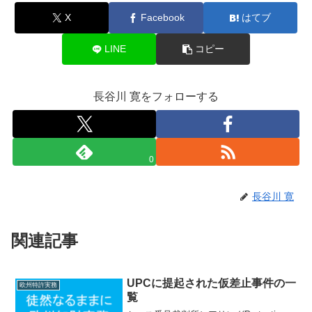
X
Facebook
はてブ
LINE
コピー
長谷川 寛をフォローする
0
長谷川 寛
関連記事
UPCに提起された仮差止事件の一
欧州特許実務
覧