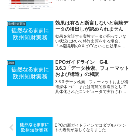
７年の欧州特許出願の件数は１６５５９
０件と、２０１６年の欧州特許出願の数
（１５９３１６件）と比較して３．９...
効果は有ると断言しないと実験デ
欧州特許実務
ータの後出しが認められません
効果を立証する実験データが揃っていな
い状況において特許出願をする場合、
「本願発明のXXはYYといった効果を有
する」という風に断言することに抵抗を
持つ出願人がいます。このような場合
「本願発明のXXはYYといった効果を有
EPOガイドライン G-II,
出願
する可能性がある」等の断...
3.6.3「データ検索、フォーマット
および構造」の和訳
3.6.3 データ検索、フォーマットおよび構
造媒体上に、または電磁的搬送波として
具体化されたコンピュータで実行される
データ構造またはデータフォーマット
は、全体として技術的特徴を有し、した
がってEPC52条（1）の意味における発明
である。デー...
EPOの新ガイドラインではダブルパテン
トの規制が厳しくなりました