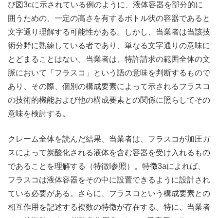
び図3cに示されている例のように、液体容器を部分的に
囲うための、一定の高さを有するボトル状の容器であると
文字通り理解する可能性がある。しかし、当業者は当該技
術分野に熟練している者であり、単なる文字通りの意味に
とどまることはない。当業者は、特許請求の範囲全体の文
脈において「フラスコ」という語の意味を判断するもので
あり、その際、個別の構成要素によって示されるフラスコ
の技術的機能および他の構成要素との関係に照らしてその
意味を検討する。
クレーム全体を読んだ結果、当業者は、フラスコが加圧ガ
スによって炭酸化される液体を含む容器を受け入れるもの
であることを理解する（特徴I参照）。特徴3aによれば、
フラスコは液体容器をその中に設置できるように設計され
ている必要がある。さらに、フラスコという構成要素との
相互作用を記述する複数の特徴が存在する。特に、当業者