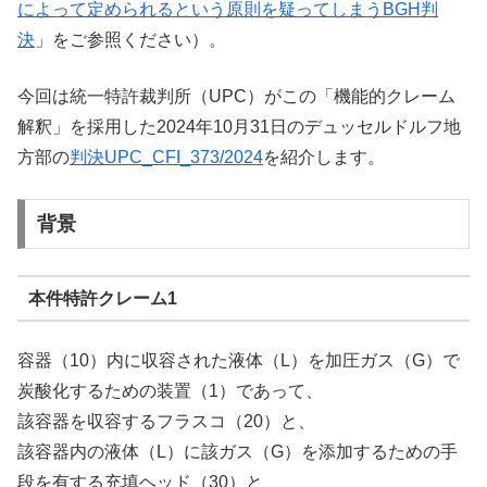
によって定められるという原則を疑ってしまうBGH判
決
」をご参照ください）。
今回は統一特許裁判所（UPC）がこの「機能的クレーム
解釈」を採用した2024年10月31日のデュッセルドルフ地
方部の
判決UPC_CFI_373/2024
を紹介します。
背景
本件特許クレーム1
容器（10）内に収容された液体（L）を加圧ガス（G）で
炭酸化するための装置（1）であって、
該容器を収容するフラスコ（20）と、
該容器内の液体（L）に該ガス（G）を添加するための手
段を有する充填ヘッド（30）と